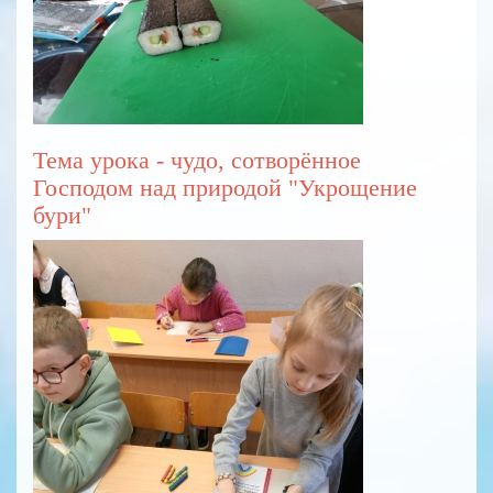
Тема урока - чудо, сотворённое
Господом над природой "Укрощение
бури"