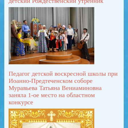
детский Рождественский утренник
Педагог детской воскресной школы при
Иоанно-Предтеченском соборе
Муравьева Татьяна Вениаминовна
заняла 1-ое место на областном
конкурсе