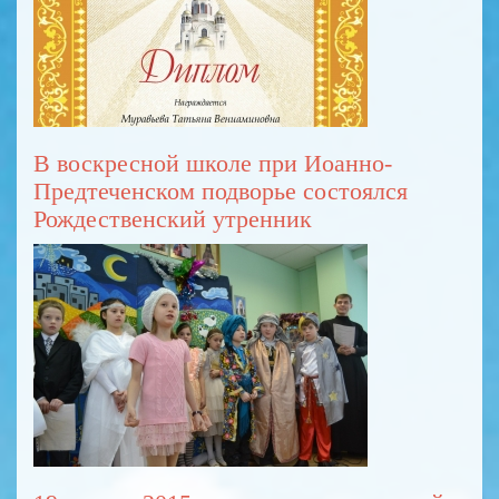
В воскресной школе при Иоанно-
Предтеченском подворье состоялся
Рождественский утренник